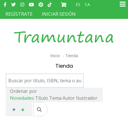
Redes
Pasar
ES
CA
sociales
Ma
al
MENÚ
REGÍSTRATE
INICIAR SESIÓN
na
contenido
DEL
principal
COMPTE
D'USUARI
Sobrescribir
Inicio
Tienda
enlaces
Tienda
de
ayuda
a
Ordenar por
Novedades
Título
Tema
Autor
Ilustrador
la
navegación