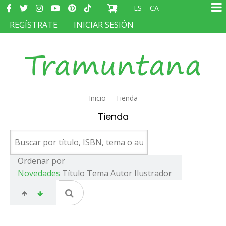
Redes
Pasar
ES
CA
sociales
Ma
al
MENÚ
REGÍSTRATE
INICIAR SESIÓN
na
contenido
DEL
principal
COMPTE
D'USUARI
Sobrescribir
Inicio
Tienda
enlaces
Tienda
de
ayuda
a
Ordenar por
Novedades
Título
Tema
Autor
Ilustrador
la
navegación