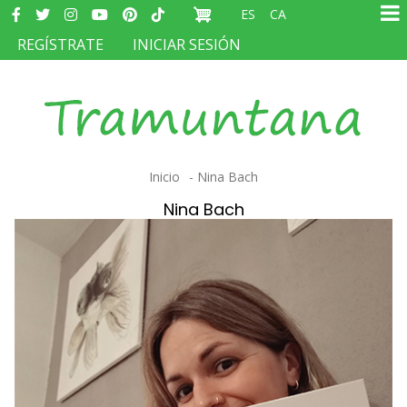
Redes
Pasar
ES
CA
sociales
Ma
al
MENÚ
REGÍSTRATE
INICIAR SESIÓN
na
contenido
DEL
principal
COMPTE
D'USUARI
Sobrescribir
Inicio
Nina Bach
enlaces
Nina Bach
de
ayuda
a
la
navegación