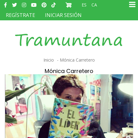
Redes
Pasar
ES
CA
sociales
Ma
al
MENÚ
REGÍSTRATE
INICIAR SESIÓN
na
contenido
DEL
principal
COMPTE
D'USUARI
Sobrescribir
Inicio
Mónica Carretero
enlaces
Mónica Carretero
de
ayuda
a
la
navegación