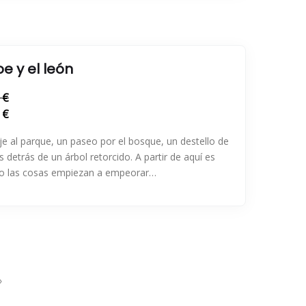
e y el león
 €
 €
je al parque, un paseo por el bosque, un destello de
s detrás de un árbol retorcido. A partir de aquí es
o las cosas empiezan a empeorar…
a
»
a