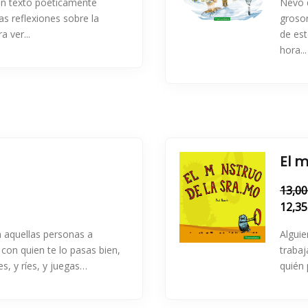
 un texto poéticamente
Nevó d
las reflexiones sobre la
grosor
a ver...
de est
hora...
El 
13,00
12,35
n aquellas personas a
Alguie
 con quien te lo pasas bien,
trabaj
s, y ríes, y juegas…
quién 