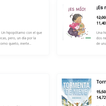
¡Es 
12,00
11,40
r. Un hipopótamo con el que
Una hi
icas, pero, un día por la
dos ni
mo quieto, inerte...
de una
Tor
15,50
14,72