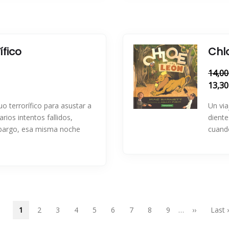
ífico
Chlo
14,00
13,30
o terrorífico para asustar a
Un via
rios intentos fallidos,
diente
bargo, esa misma noche
cuand
Página
1
Page
2
Page
3
Page
4
Page
5
Page
6
Page
7
Page
8
Page
9
…
Siguiente
››
Últim
Last 
actual
página
págin