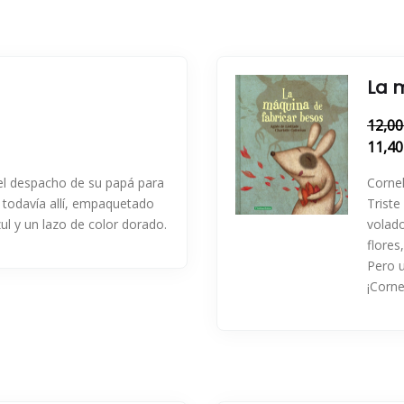
La 
12,00
11,40
 el despacho de su papá para
Cornel
á todavía allí, empaquetado
Triste
ul y un lazo de color dorado.
volado
flores,
Pero u
¡Corne