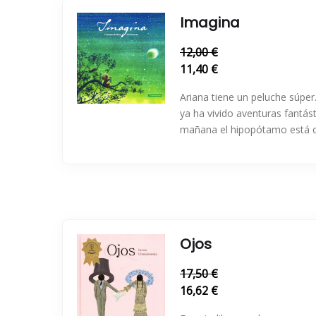
Imagina
12,00 €
11,40 €
Ariana tiene un peluche súpe
ya ha vivido aventuras fantást
mañana el hipopótamo está co
Ojos
17,50 €
16,62 €