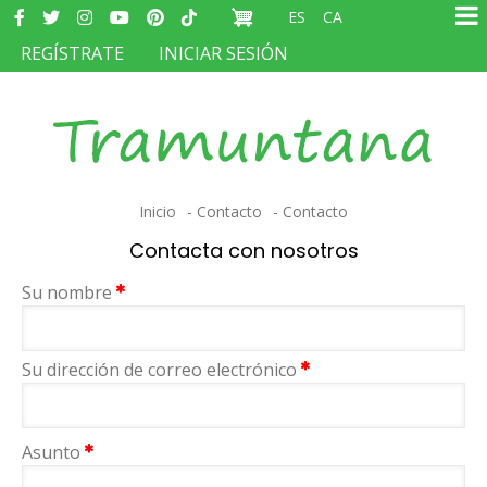
Redes
Pasar
ES
CA
sociales
Ma
al
MENÚ
REGÍSTRATE
INICIAR SESIÓN
na
contenido
DEL
principal
COMPTE
D'USUARI
Sobrescribir
Inicio
Contacto
Contacto
enlaces
Contacta con nosotros
de
Su nombre
ayuda
a
Su dirección de correo electrónico
la
navegación
Asunto