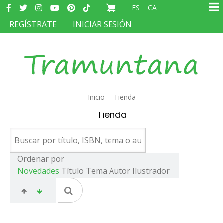
Redes
Pasar
ES
CA
sociales
Ma
al
MENÚ
REGÍSTRATE
INICIAR SESIÓN
na
contenido
DEL
principal
COMPTE
D'USUARI
Sobrescribir
Inicio
Tienda
enlaces
Tienda
de
ayuda
a
Ordenar por
Novedades
Título
Tema
Autor
Ilustrador
la
navegación