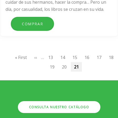
cuidar de sus hermanos, hacer la compra… Pero un
día, por casualidad, los libros se cruzan en su vida.
Paginación
Primera
« First
Página
‹‹
…
Page
13
Page
14
Page
15
Page
16
Page
17
Pag
18
página
anterior
Page
19
Page
20
Página
21
actual
CONSULTA NUESTRO CATÁLOGO