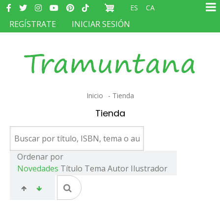
Redes
Pasar
ES
CA
sociales
Ma
al
MENÚ
REGÍSTRATE
INICIAR SESIÓN
na
contenido
DEL
principal
COMPTE
D'USUARI
Sobrescribir
Inicio
Tienda
enlaces
Tienda
de
ayuda
a
Ordenar por
Novedades
Título
Tema
Autor
Ilustrador
la
navegación