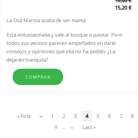
16,00 €
15,20 €
La Osa Marina acaba de ser mamá.
Está entusiasmada y sale al bosque a pasear. Pero
todos sus vecinos parecen empeñados en darle
consejos y opiniones que ella no ha pedido. ¿La
dejarán tranquila?
Paginación
Primera
« First
Página
‹‹
Page
1
Page
2
Page
3
Página
4
Page
5
Page
6
Page
7
Pa
8
página
anterior
actual
Page
9
…
Siguiente
››
Última
Last »
página
página