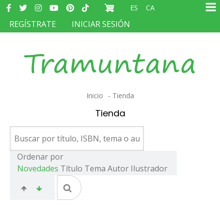
Redes
Pasar
ES
CA
sociales
Ma
al
MENÚ
REGÍSTRATE
INICIAR SESIÓN
na
contenido
DEL
principal
COMPTE
D'USUARI
Sobrescribir
Inicio
Tienda
enlaces
Tienda
de
ayuda
a
Ordenar por
Novedades
Título
Tema
Autor
Ilustrador
la
navegación