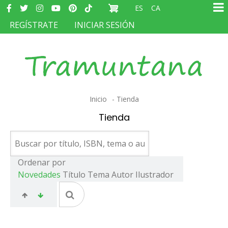
Redes
Pasar
ES
CA
sociales
Ma
al
MENÚ
REGÍSTRATE
INICIAR SESIÓN
na
contenido
DEL
principal
COMPTE
D'USUARI
Sobrescribir
Inicio
Tienda
enlaces
Tienda
de
ayuda
a
Ordenar por
Novedades
Título
Tema
Autor
Ilustrador
la
navegación