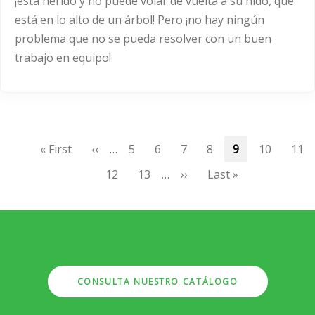
¡está herido y no puede volar de vuelta a su nido, que
está en lo alto de un árbol! Pero ¡no hay ningún
problema que no se pueda resolver con un buen
trabajo en equipo!
Paginación
Primera
« First
Página
‹‹
…
Page
5
Page
6
Page
7
Page
8
Página
9
Page
10
Pag
11
página
anterior
actual
Page
12
Page
13
…
Siguiente
››
Última
Last »
página
página
CONSULTA NUESTRO CATÁLOGO