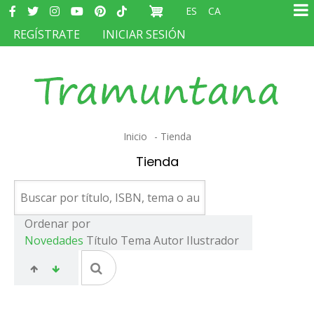
Redes
Pasar
ES
CA
sociales
Ma
al
MENÚ
REGÍSTRATE
INICIAR SESIÓN
na
contenido
DEL
principal
COMPTE
D'USUARI
Sobrescribir
Inicio
Tienda
enlaces
Tienda
de
ayuda
a
Ordenar por
Novedades
Título
Tema
Autor
Ilustrador
la
navegación