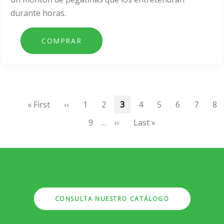
durante horas.
Paginación
Primera
« First
Página
‹‹
Page
1
Page
2
Página
3
Page
4
Page
5
Page
6
Page
7
Pa
8
página
anterior
actual
Page
9
…
Siguiente
››
Última
Last »
página
página
CONSULTA NUESTRO CATÁLOGO