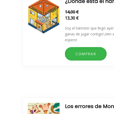
¿Dónde está el há
14,00 €
13,30 €
Soy el hámster que llegó aye
ganas de jugar contigo! ¡Ven a
espero!
Los errores de Mon