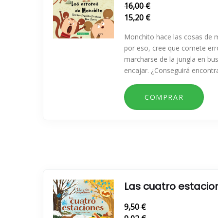
16,00 €
15,20 €
Monchito hace las cosas de ma
por eso, cree que comete err
marcharse de la jungla en bu
encajar. ¿Conseguirá encontra
Las cuatro estacio
9,50 €