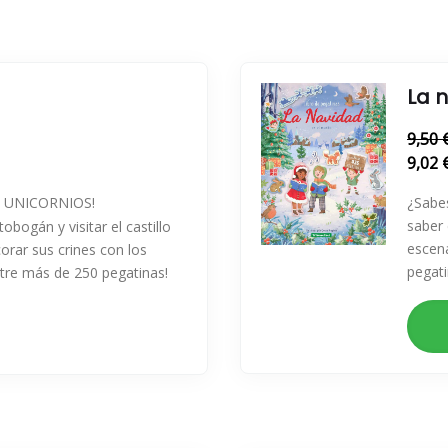
La 
9,50 
9,02 
S UNICORNIOS!
¿Sabe
saber 
obogán y visitar el castillo
escena
orar sus crines con los
pegati
ntre más de 250 pegatinas!