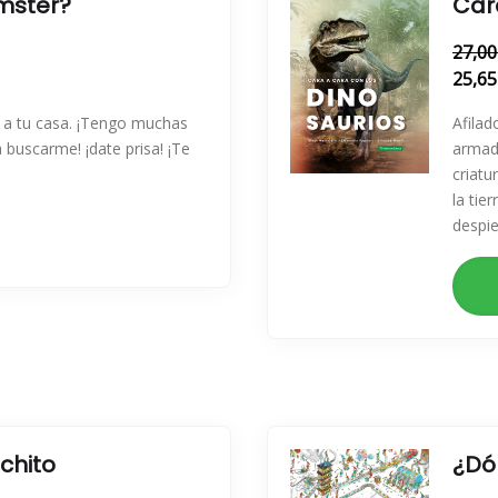
mster?
Car
27,00
25,65
r a tu casa. ¡Tengo muchas
Afilad
 buscarme! ¡date prisa! ¡Te
armadu
criat
la tie
despie
chito
¿Dó