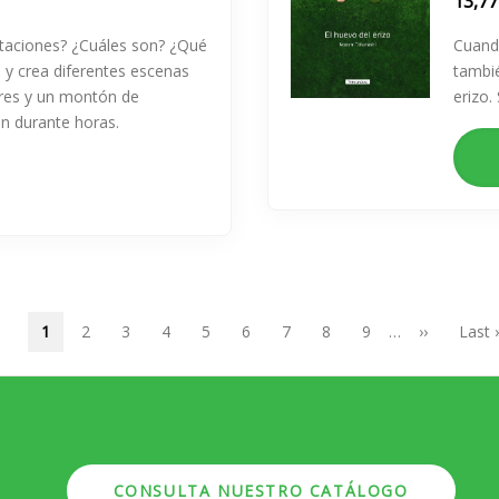
13,77
taciones? ¿Cuáles son? ¿Qué
Cuando
 y crea diferentes escenas
tambié
gres y un montón de
erizo. 
án durante horas.
Página
1
Page
2
Page
3
Page
4
Page
5
Page
6
Page
7
Page
8
Page
9
…
Siguiente
››
Últim
Last 
actual
página
págin
CONSULTA NUESTRO CATÁLOGO