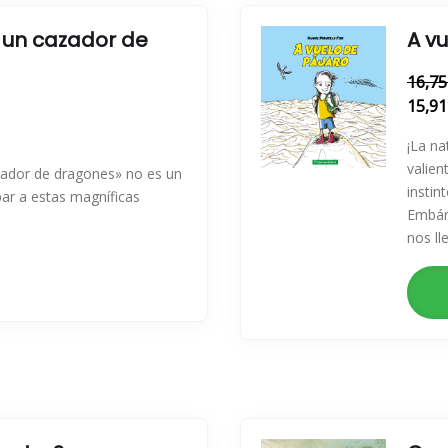
 un cazador de
A v
16,75
15,91
¡La na
valien
azador de dragones» no es un
instin
par a estas magníficas
Embár
nos ll