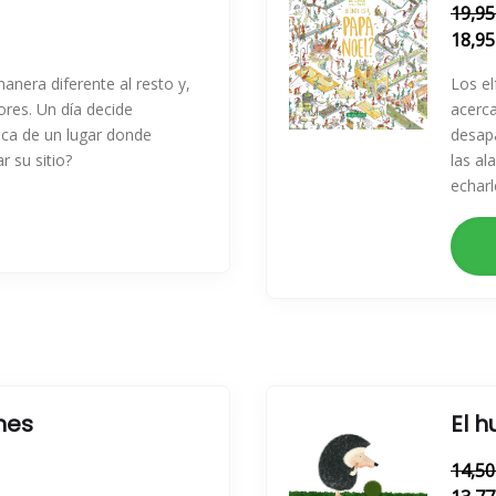
19,95
18,95
nera diferente al resto y,
Los el
ores. Un día decide
acerc
sca de un lugar donde
desapa
r su sitio?
las al
echar
nes
El h
14,50