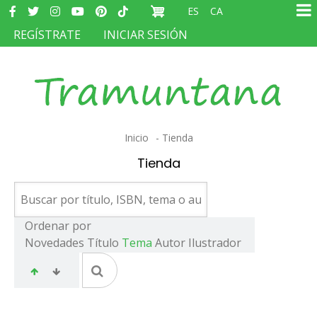
Redes
Pasar
ES
CA
sociales
Ma
al
MENÚ
REGÍSTRATE
INICIAR SESIÓN
na
contenido
DEL
principal
COMPTE
D'USUARI
Sobrescribir
Inicio
Tienda
enlaces
Tienda
de
ayuda
a
Ordenar por
Novedades
Título
Tema
Autor
Ilustrador
la
navegación