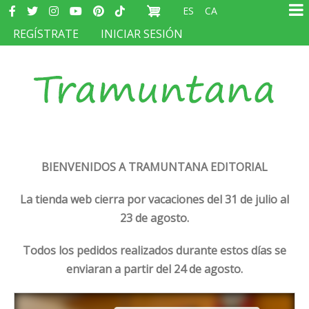
Redes
Pasar
ES
CA
sociales
Ma
al
MENÚ
REGÍSTRATE
INICIAR SESIÓN
na
contenido
DEL
principal
COMPTE
D'USUARI
BIENVENIDOS A TRAMUNTANA EDITORIAL
La tienda web cierra por vacaciones del 31 de julio al
23 de agosto.
Todos los pedidos realizados durante estos días se
enviaran a partir del 24 de agosto.